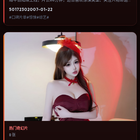
与城市气质的观众观看。爱情线并不喧宾夺主，更像一条牵引主角走
5017
230
2007-01-22
向自我认知的暗线。内容聚焦人物选择与情节推进，节奏与视听语言
#口碑片单#惊悚#综艺#
统一，可作为休闲观影或类型片补片的选择。
热门奇幻片
8 张