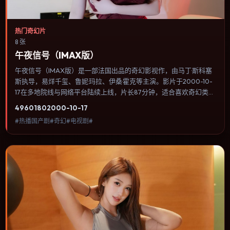
热门奇幻片
8 张
午夜信号（IMAX版）
午夜信号（IMAX版）是一部法国出品的奇幻影视作，由马丁·斯科塞
斯执导，易烊千玺、鲁妮·玛拉、伊桑·霍克等主演。影片于2000-10-
17在多地院线与网络平台陆续上线，片长87分钟，适合喜欢奇幻类
型、关注人物命运与城市气质的观众观看。动作场面服务于人物关
4960
180
2000-10-17
系，每一次冲突都会改写角色之间的信任边界。内容聚焦人物选择与
#热播国产剧#奇幻#电视剧#
情节推进，节奏与视听语言统一，可作为休闲观影或类型片补片的选
择。