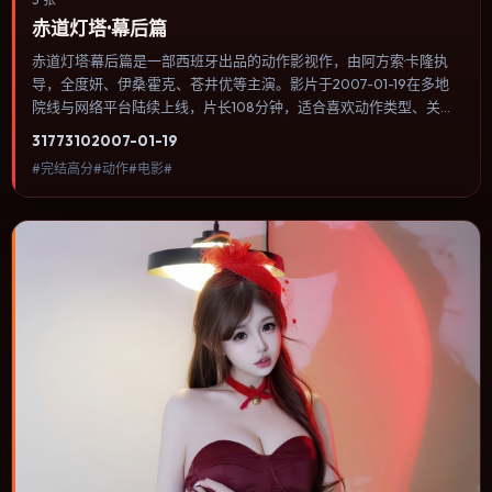
赤道灯塔·幕后篇
赤道灯塔·幕后篇是一部西班牙出品的动作影视作，由阿方索·卡隆执
导，全度妍、伊桑·霍克、苍井优等主演。影片于2007-01-19在多地
院线与网络平台陆续上线，片长108分钟，适合喜欢动作类型、关注
人物命运与城市气质的观众观看。科幻设定尽量贴近可验证的科学推
3177
310
2007-01-19
论，避免为炫技而牺牲人物动机。内容聚焦人物选择与情节推进，节
#完结高分#动作#电影#
奏与视听语言统一，可作为休闲观影或类型片补片的选择。