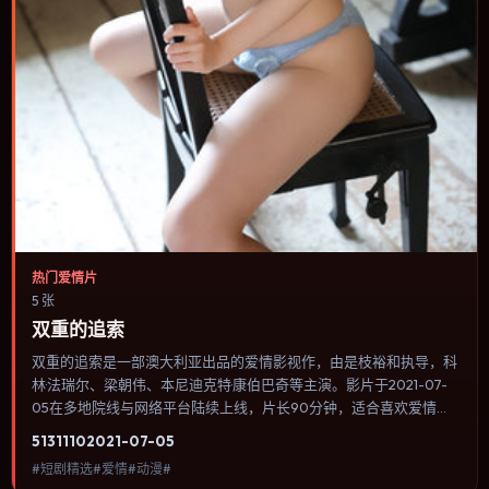
热门爱情片
5 张
双重的追索
双重的追索是一部澳大利亚出品的爱情影视作，由是枝裕和执导，科
林·法瑞尔、梁朝伟、本尼迪克特·康伯巴奇等主演。影片于2021-07-
05在多地院线与网络平台陆续上线，片长90分钟，适合喜欢爱情类
型、关注人物命运与城市气质的观众观看。群戏调度密集，多条线索
5131
110
2021-07-05
在终场汇集，收束方式偏现实主义而非英雄主义。内容聚焦人物选择
#短剧精选#爱情#动漫#
与情节推进，节奏与视听语言统一，可作为休闲观影或类型片补片的