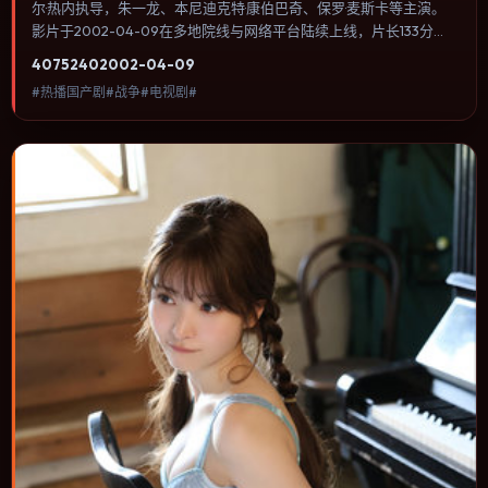
尔·热内执导，朱一龙、本尼迪克特·康伯巴奇、保罗·麦斯卡等主演。
影片于2002-04-09在多地院线与网络平台陆续上线，片长133分
钟，适合喜欢战争类型、关注人物命运与城市气质的观众观看。配乐
4075
240
2002-04-09
与音效承担大量叙事功能，关键场景几乎靠声音完成情绪转折。内容
#热播国产剧#战争#电视剧#
聚焦人物选择与情节推进，节奏与视听语言统一，可作为休闲观影或
类型片补片的选择。