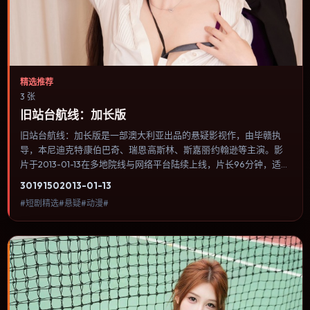
精选推荐
3 张
旧站台航线：加长版
旧站台航线：加长版是一部澳大利亚出品的悬疑影视作，由毕赣执
导，本尼迪克特·康伯巴奇、瑞恩·高斯林、斯嘉丽·约翰逊等主演。影
片于2013-01-13在多地院线与网络平台陆续上线，片长96分钟，适合
喜欢悬疑类型、关注人物命运与城市气质的观众观看。犯罪类型注重
3019
150
2013-01-13
程序与证据链，反派并非脸谱化，而是有自己的行为逻辑。内容聚焦
#短剧精选#悬疑#动漫#
人物选择与情节推进，节奏与视听语言统一，可作为休闲观影或类型
片补片的选择。