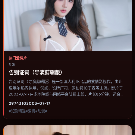
热门爱情片
5 张
告别证词（导演剪辑版）
告别证词（导演剪辑版）是一部澳大利亚出品的爱情影视作，由让-
皮埃尔·热内执导，倪妮、役所广司、罗伯特·帕丁森等主演。影片于
2003-07-17在多地院线与网络平台陆续上线，片长86分钟，适合喜
欢爱情类型、关注人物命运与城市气质的观众观看。冒险段落强调地
2974
310
2003-07-17
理与气候的真实感，体能极限与心理崩溃并行推进。内容聚焦人物选
#短剧精选#爱情#动漫#
择与情节推进，节奏与视听语言统一，可作为休闲观影或类型片补片
的选择。