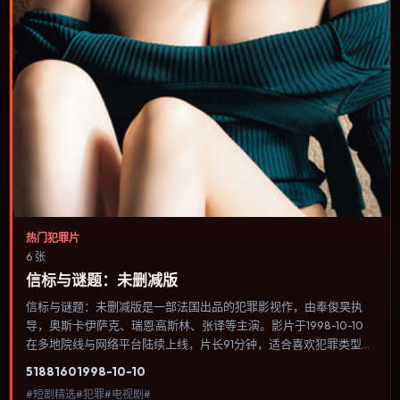
热门犯罪片
6 张
信标与谜题：未删减版
信标与谜题：未删减版是一部法国出品的犯罪影视作，由奉俊昊执
导，奥斯卡·伊萨克、瑞恩·高斯林、张译等主演。影片于1998-10-10
在多地院线与网络平台陆续上线，片长91分钟，适合喜欢犯罪类型、
关注人物命运与城市气质的观众观看。科幻设定尽量贴近可验证的科
5188
160
1998-10-10
学推论，避免为炫技而牺牲人物动机。内容聚焦人物选择与情节推
#短剧精选#犯罪#电视剧#