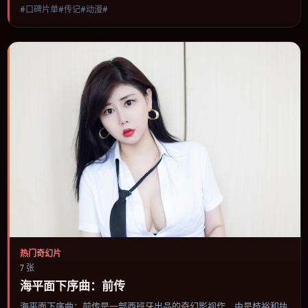
#口碑片单#传记#动漫#
进，节奏与视听语言统一，可作为休闲观影或类型片补片的选择。
热门奇幻片
7 张
海平面下序曲：前传
海平面下序曲：前传是一部西班牙出品的奇幻影视作，由是枝裕和执