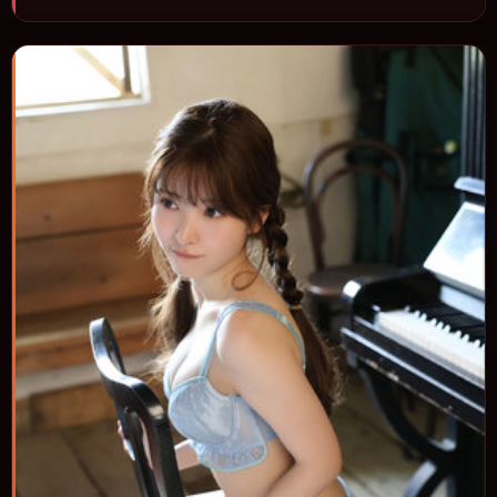
进，节奏与视听语言统一，可作为休闲观影或类型片补片的选择。