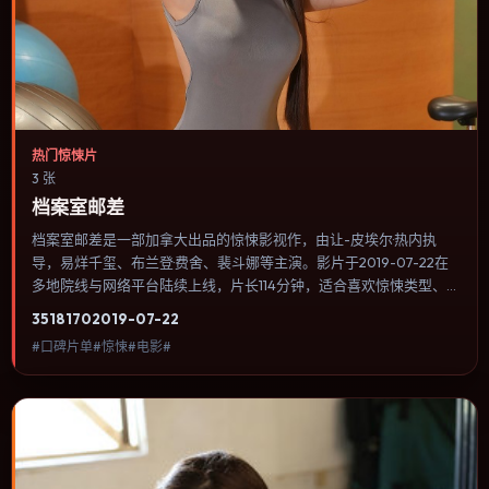
热门惊悚片
3 张
档案室邮差
档案室邮差是一部加拿大出品的惊悚影视作，由让-皮埃尔·热内执
导，易烊千玺、布兰登·费舍、裴斗娜等主演。影片于2019-07-22在
多地院线与网络平台陆续上线，片长114分钟，适合喜欢惊悚类型、
关注人物命运与城市气质的观众观看。战争背景被处理成心理战：恐
3518
170
2019-07-22
惧、谣言与命令在封闭空间里互相放大。内容聚焦人物选择与情节推
#口碑片单#惊悚#电影#
进，节奏与视听语言统一，可作为休闲观影或类型片补片的选择。