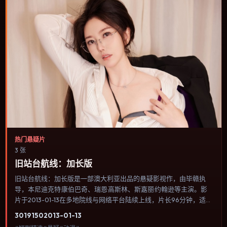
热门悬疑片
3 张
旧站台航线：加长版
旧站台航线：加长版是一部澳大利亚出品的悬疑影视作，由毕赣执
导，本尼迪克特·康伯巴奇、瑞恩·高斯林、斯嘉丽·约翰逊等主演。影
片于2013-01-13在多地院线与网络平台陆续上线，片长96分钟，适合
喜欢悬疑类型、关注人物命运与城市气质的观众观看。犯罪类型注重
3019
150
2013-01-13
程序与证据链，反派并非脸谱化，而是有自己的行为逻辑。内容聚焦