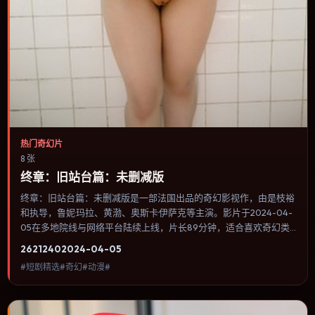
热门奇幻片
8 张
终章：旧站台篇：未删减版
终章：旧站台篇：未删减版是一部法国出品的奇幻影视作，由是枝裕
和执导，鲁妮·玛拉、黄渤、奥斯卡·伊萨克等主演。影片于2024-04-
05在多地院线与网络平台陆续上线，片长89分钟，适合喜欢奇幻类
型、关注人物命运与城市气质的观众观看。配乐与音效承担大量叙事
2621
240
2024-04-05
功能，关键场景几乎靠声音完成情绪转折。内容聚焦人物选择与情节
#短剧精选#奇幻#动漫#
推进，节奏与视听语言统一，可作为休闲观影或类型片补片的选择。