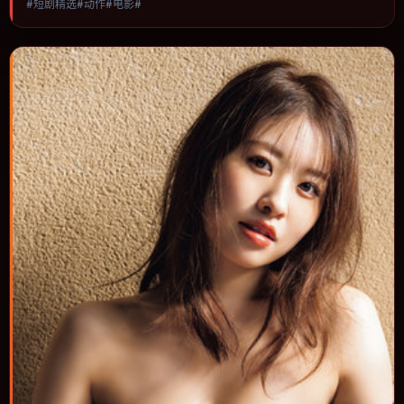
#短剧精选#动作#电影#
节奏与视听语言统一，可作为休闲观影或类型片补片的选择。