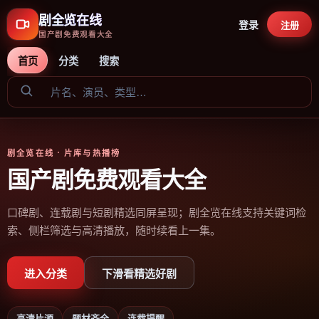
剧全览在线
登录
注册
国产剧免费观看大全
首页
分类
搜索
剧全览在线
· 片库与热播榜
国产剧免费观看大全
口碑剧、连载剧与短剧精选同屏呈现；剧全览在线支持关键词检
索、侧栏筛选与高清播放，随时续看上一集。
进入分类
下滑看精选好剧
高清片源
题材齐全
连载提醒