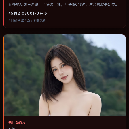
在多地院线与网络平台陆续上线，片长150分钟，适合喜欢奇幻类
型、关注人物命运与城市气质的观众观看。科幻设定尽量贴近可验证
4518
210
2001-07-13
的科学推论，避免为炫技而牺牲人物动机。内容聚焦人物选择与情节
#口碑片单#奇幻#综艺#
推进，节奏与视听语言统一，可作为休闲观影或类型片补片的选择。
热门动作片
3 张