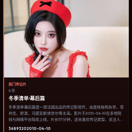
热门传记片
6 张
冬季清单·幕后篇
冬季清单·幕后篇是一部法国出品的传记影视作，由是枝裕和执导，苍
井优、舒淇、马提亚斯·修奈尔等主演。影片于2010-04-10在多地院
线与网络平台陆续上线，片长117分钟，适合喜欢传记类型、关注人物
命运与城市气质的观众观看。叙事以冷峻镜头推进，城市夜景与室内
3689
320
2010-04-10
对峙交替，张力主要来自沉默与眼神。内容聚焦人物选择与情节推