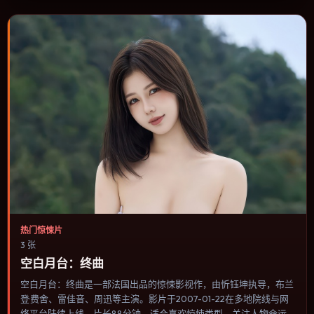
片的选择。
热门惊悚片
3 张
空白月台：终曲
空白月台：终曲是一部法国出品的惊悚影视作，由忻钰坤执导，布兰
登·费舍、雷佳音、周迅等主演。影片于2007-01-22在多地院线与网
络平台陆续上线，片长88分钟，适合喜欢惊悚类型、关注人物命运