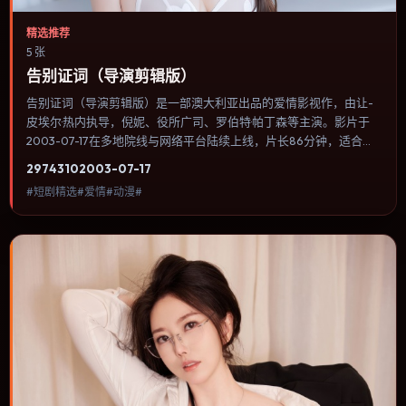
精选推荐
5 张
告别证词（导演剪辑版）
告别证词（导演剪辑版）是一部澳大利亚出品的爱情影视作，由让-
皮埃尔·热内执导，倪妮、役所广司、罗伯特·帕丁森等主演。影片于
2003-07-17在多地院线与网络平台陆续上线，片长86分钟，适合喜
欢爱情类型、关注人物命运与城市气质的观众观看。冒险段落强调地
2974
310
2003-07-17
理与气候的真实感，体能极限与心理崩溃并行推进。内容聚焦人物选
#短剧精选#爱情#动漫#
择与情节推进，节奏与视听语言统一，可作为休闲观影或类型片补片
的选择。