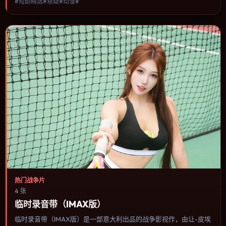
#短剧精选#悬疑#动漫#
人物选择与情节推进，节奏与视听语言统一，可作为休闲观影或类型
片补片的选择。
热门战争片
4 张
临时录音带（IMAX版）
临时录音带（IMAX版）是一部意大利出品的战争影视作，由让-皮埃