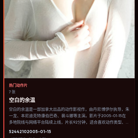
热门动作片
7 张
空白的余温
空白的余温是一部加拿大出品的动作影视作，由丹尼·博伊尔执导，朱
一龙、本尼迪克特·康伯巴奇、裴斗娜等主演。影片于2005-01-15在
多地院线与网络平台陆续上线，片长92分钟，适合喜欢动作类型、关
注人物命运与城市气质的观众观看。传记片聚焦主人公人生某一阶
5244
210
2005-01-15
段，避免流水账式的大事年表罗列。内容聚焦人物选择与情节推进，