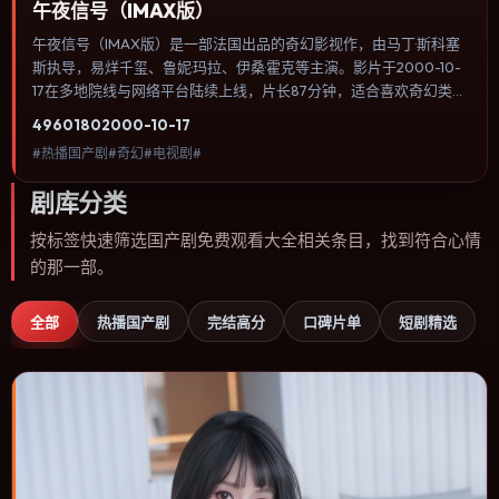
午夜信号（IMAX版）
午夜信号（IMAX版）是一部法国出品的奇幻影视作，由马丁·斯科塞
斯执导，易烊千玺、鲁妮·玛拉、伊桑·霍克等主演。影片于2000-10-
17在多地院线与网络平台陆续上线，片长87分钟，适合喜欢奇幻类
型、关注人物命运与城市气质的观众观看。动作场面服务于人物关
4960
180
2000-10-17
系，每一次冲突都会改写角色之间的信任边界。内容聚焦人物选择与
#热播国产剧#奇幻#电视剧#
情节推进，节奏与视听语言统一，可作为休闲观影或类型片补片的选
择。
剧库分类
按标签快速筛选国产剧免费观看大全相关条目，找到符合心情
的那一部。
全部
热播国产剧
完结高分
口碑片单
短剧精选