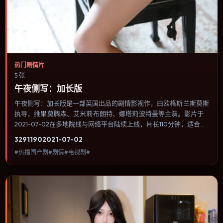
热门剧情片
5 张
午夜侧写：加长版
午夜侧写：加长版是一部英国出品的剧情影视作，由欧格斯·兰斯莫斯
执导，维果·莫腾森、艾米莉·布朗特、娜塔莉·波特曼等主演。影片于
2021-07-02在多地院线与网络平台陆续上线，片长110分钟，适合喜
欢剧情类型、关注人物命运与城市气质的观众观看。动作场面服务于
3291
190
2021-07-02
人物关系，每一次冲突都会改写角色之间的信任边界。内容聚焦人物
#热播国产剧#剧情#电视剧#
选择与情节推进，节奏与视听语言统一，可作为休闲观影或类型片补
片的选择。