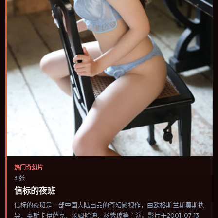
热门奇幻片
3 张
信标的夜班
信标的夜班是一部中国大陆出品的奇幻影视作，由欧格斯·兰斯莫斯执
导，奥斯卡·伊萨克、汤姆·哈迪、杨紫琼等主演。影片于2001-07-13