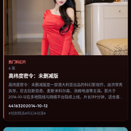
热门科幻片
4 张
高纬度密令：未删减版
高纬度密令：未删减版是一部澳大利亚出品的科幻影视作，由洪常秀
执导，尼古拉斯·凯奇、麦斯·米科尔森、汤姆·哈迪等主演。影片于
2014-10-12在多地院线与网络平台陆续上线，片长139分钟，适合喜
欢科幻类型、关注人物命运与城市气质的观众观看。冒险段落强调地
4416
320
2014-10-12
理与气候的真实感，体能极限与心理崩溃并行推进。内容聚焦人物选
#短剧精选#科幻#动漫#
择与情节推进，节奏与视听语言统一，可作为休闲观影或类型片补片
的选择。