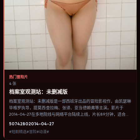
热门冒险片
4 张
档案室观测站：未删减版
档案室观测站：未删减版是一部西班牙出品的冒险影视作，由凯瑟琳·
毕格罗执导，提莫西·查拉梅、张译、亚当·德赖弗等主演。影片于
2014-04-27在多地院线与网络平台陆续上线，片长89分钟，适合喜
欢冒险类型、关注人物命运与城市气质的观众观看。奇幻元素被当作
5074
280
2014-04-27
隐喻使用，世界规则清晰，人物选择仍承担真实后果。内容聚焦人物
#短剧精选#冒险#动漫#
选择与情节推进，节奏与视听语言统一，可作为休闲观影或类型片补