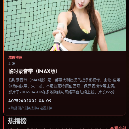
精选推荐
4 张
临时录音带（IMAX版）
临时录音带（IMAX版）是一部意大利出品的战争影视作，由让-皮埃
尔·热内执导，朱一龙、本尼迪克特·康伯巴奇、保罗·麦斯卡等主演。
影片于2002-04-09在多地院线与网络平台陆续上线，片长133分
钟，适合喜欢战争类型、关注人物命运与城市气质的观众观看。配乐
4075
240
2002-04-09
与音效承担大量叙事功能，关键场景几乎靠声音完成情绪转折。内容
#热播国产剧#战争#电视剧#
聚焦人物选择与情节推进，节奏与视听语言统一，可作为休闲观影或
类型片补片的选择。
热播榜
查看全部